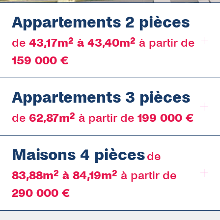
Appartements 2 pièces
de
43,17m² à 43,40m²
à partir de
159 000 €
Lot T2 A4112
Appartements 3 pièces
43,17m²
de
62,87m²
à partir de
199 000 €
159 000€
Lot T3 A4111
Maisons 4 pièces
62,87m²
DÉCOUVRIR
de
83,88m² à 84,19m²
à partir de
199 000€
290 000 €
Maison T4 B2002
DÉCOUVRIR