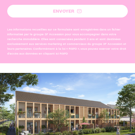
ENVOYER
Les informations recueillies sur ce formulaire sont enregistrées dans un fichier
informatisé par le groupe 3F Accession pour vous accompagner dans votre
recherche immobilière. Elles sont conservées pendant 3 ans et sont destinées
exclusivement aux services marketing et commerciaux du groupe 3F Accession et
leurs partenaires. Conformément à la loi « RGPD », vous pouvez exercer votre droit
d’accès aux données en cliquant ici
RGPD