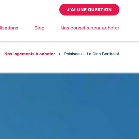
J'AI UNE QUESTION
lisations
Blog
Nos conseils pour acheter
Nos logements à acheter
Palaiseau – Le Clos Berthelot