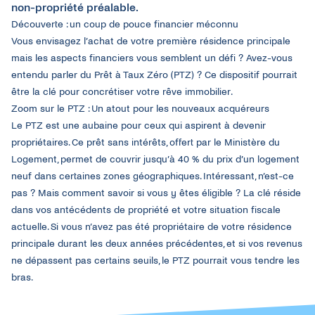
non-propriété préalable.
Découverte
: un coup de pouce financier mé
connu
Vous
envisagez
l’achat
de
votre
première
résidence
principale
mais
les aspects financiers
vous
semblent
un
défi
?
Avez-vous
entendu
parler
du Prêt à
Taux
Zéro
(PTZ
) ?
Ce
dispositif
pourrait
être
la
clé
pour
concrétiser
votre
rêve
immobilier
.
Zoom sur le
PTZ :
Un
atout
pour les nouveaux
acquéreurs
Le PTZ
est
une
aubaine pour
ceux
qui
aspirent
à
devenir
propriétaires. Ce prêt sans
intérêts
,
offert
par le
Ministère
du
Logement
,
permet
de
couvrir
jusqu’à
40 % du prix d’un
logement
neuf
dans
certaines
zones
géographiques
.
Intéressant
,
n’est-ce
pas ?
Mais
comment savoir
si
vous
y
êtes
éligible
? La
clé
réside
dans
vos
antécédents
de
propriété
et
votre
situation
fiscale
actuelle
. Si
vous
n’avez
pas
été
propriétaire de
votre
résidence
principale
durant
les deux
années
précédentes
, et
si
vos
revenus
ne
dépassent
pas
certains
seuils
, le PTZ
pourrait
vous
tendre les
bras.