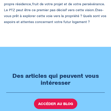
propre
résidence
, fruit de
votre
projet
et de
votre
persévérance
.
Le PTZ
peut
être
ce
premier pas
décisif
vers
cette
vision.
Êtes-
vous
prêt à explorer
cette
voie
vers
la
propriété
? Quels
sont
vos
espoirs
et
attentes
concernant
votre
futur
logement
?
Des articles qui peuvent vous
intéresser
ACCÉDER AU BLOG