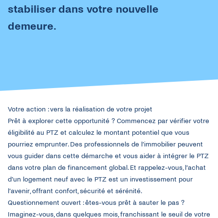
stabiliser
dans
votre
nouvelle
demeure
.
Votre
a
ction :
v
ers
la r
éalisation
de vo
tre
p
rojet
Prêt à explorer
cette
opportunité
?
Commencez
par
vérifier
votre
éligibilité
au PTZ et
calculez
le
montant
potentiel
que
vous
pourriez
emprunter
. Des
professionnels
de
l’immobilier
peuvent
vous
guider dans
cette
démarche et
vous
aider à
intégrer
le PTZ
dans
votre
plan de
financement
global. Et
rappelez-vous
,
l’achat
d’un
logement
neuf
avec le PTZ
est
un
investissement
pour
l’avenir
,
offrant
confort
,
sécurité
et
sérénité
.
Questionnement
ouvert
: ê
tes-vous
prêt à sauter le
pas ?
Imaginez-vous
, dans
quelques
mois
,
franchissant
le
seuil
de
votre